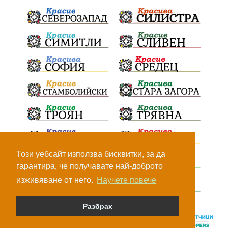
Този уебсайт използва бисквитки, за да
гарантира, че получавате най-доброто
изживяване от него.
Научете повече
Разбрах
© Всички права са запазени, 2026.